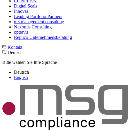
CONPLAN
Digital Seals
Innovas
Leading Port­folio Partners
m3 manage­ment consul­ting
Nexontis Consulting
optravis
Repuco Unternehmensberatung
Kontakt
Deutsch
Bitte wählen Sie Ihre Sprache
Deutsch
English