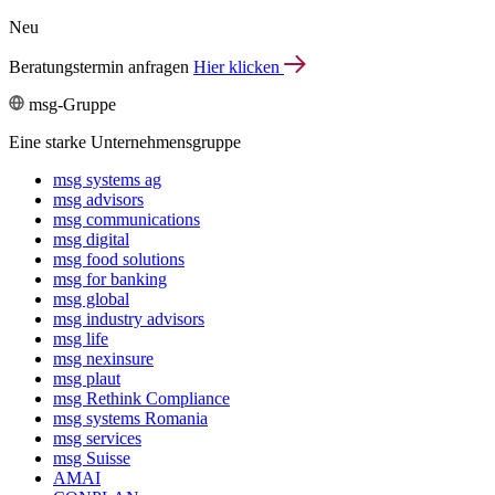
Neu
Beratungstermin anfragen
Hier klicken
msg-Gruppe
Eine starke Unternehmensgruppe
msg systems ag
msg advisors
msg commu­ni­ca­tions
msg digital
msg food solutions
msg for banking
msg global
msg industry advisors
msg life
msg nexinsure
msg plaut
msg Rethink Compli­ance
msg systems Romania
msg services
msg Suisse
AMAI