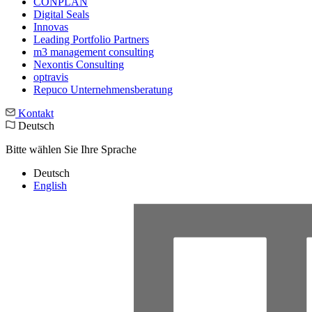
CONPLAN
Digital Seals
Innovas
Leading Port­folio Partners
m3 manage­ment consul­ting
Nexontis Consulting
optravis
Repuco Unternehmensberatung
Kontakt
Deutsch
Bitte wählen Sie Ihre Sprache
Deutsch
English