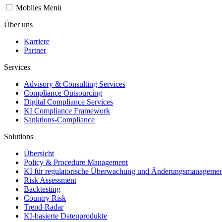
Mobiles Menü
Über uns
Karriere
Partner
Services
Advisory & Consulting Services
Compliance Outsourcing
Digital Compliance Services
KI Compliance Framework
Sanktions-Compliance
Solutions
Übersicht
Policy & Procedure Management
KI für regulatorische Überwachung und Änderungsmanagemen
Risk Assessment
Backtesting
Country Risk
Trend-Radar
KI-basierte Datenprodukte