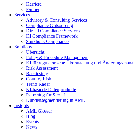
Karriere
Partner
Services
Advisory & Consulting Services
Compliance Outsourcing
Digital Compliance Services
KI Compliance Framework
Sanktions-Compliance
Solutions
Übersicht
Policy & Procedure Management
KI für regulatorische Überwachung und Änderungsman
Risk Assessment
Backtesting
Country Risk
Trend-Radar
KI-basierte Datenprodukte
Reporting für Siron®
Kundensegmentierung in AML
Insights
AML Glossar
Blog
Events
News