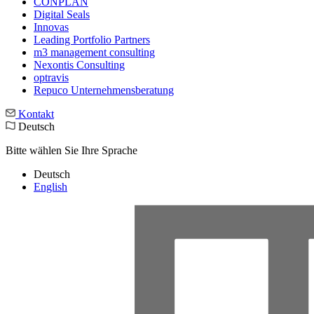
CONPLAN
Digital Seals
Innovas
Leading Port­folio Partners
m3 manage­ment consul­ting
Nexontis Consulting
optravis
Repuco Unternehmensberatung
Kontakt
Deutsch
Bitte wählen Sie Ihre Sprache
Deutsch
English