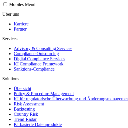
Mobiles Menü
Über uns
Karriere
Partner
Services
Advisory & Consulting Services
Compliance Outsourcing
Digital Compliance Services
KI Compliance Framework
Sanktions-Compliance
Solutions
Übersicht
Policy & Procedure Management
KI für regulatorische Überwachung und Änderungsmanagemen
Risk Assessment
Backtesting
Country Risk
Trend-Radar
KI-basierte Datenprodukte