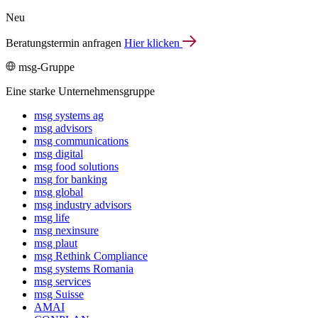
Neu
Beratungstermin anfragen
Hier klicken
msg-Gruppe
Eine starke Unternehmensgruppe
msg systems ag
msg advisors
msg commu­ni­ca­tions
msg digital
msg food solutions
msg for banking
msg global
msg industry advisors
msg life
msg nexinsure
msg plaut
msg Rethink Compli­ance
msg systems Romania
msg services
msg Suisse
AMAI